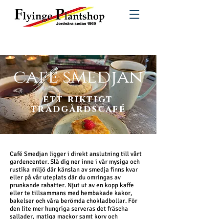
café smedjan
ett riktigt
trädgårdscafé
Café Smedjan ligger i direkt anslutning till vårt
gardencenter. Slå dig ner inne i vår mysiga och
rustika miljö där känslan av smedja finns kvar
eller på vår uteplats där du omringas av
prunkande rabatter.
Njut ut av en kopp kaffe
eller te tillsammans med hembakade kakor,
bakelser och våra berömda chokladbollar. För
den lite mer hungriga serveras det fräscha
sallader, matiga mackor samt korv och