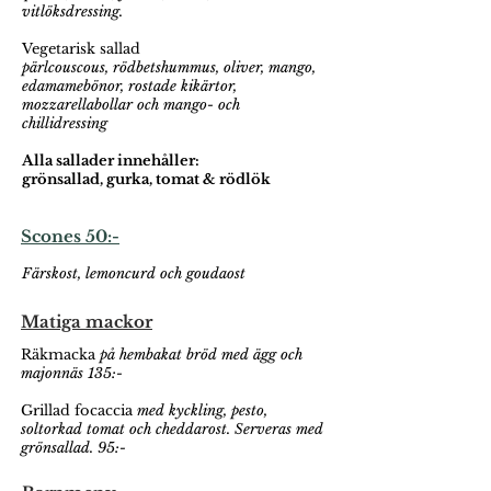
vitlöksdressing.
Vegetarisk sallad
pärlcouscous, rödbetshummus, oliver, mango,
edamamebönor, rostade kikärtor,
mozzarellabollar och mango- och
chillidressing
Alla sallader innehåller:
grönsallad, gurka, tomat & rödlök
Scones 50:-
Färskost, lemoncurd och goudaost
Matiga mackor
Räkmacka
på hembakat bröd med ägg och
majonnäs 135:-
Grillad focaccia
med kyckling, pesto,
soltorkad tomat och cheddarost.
Serveras med
grönsallad. 95:-