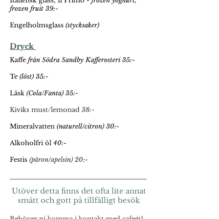
Italiensk glass, Il Primo
- frozen yoghurt,
frozen fruit 39:-
Engelholmsglass
(stycksaker)
Dryck
Kaffe
från Södra Sandby Kafferosteri 35:-
Te
(löst) 35:-
Läsk
(Cola/Fanta) 35:-
Kiviks must/lemonad
38:-
Mineralvatten
(naturell/citron) 30:-
Alkoholfri öl
40:-
Festis
(päron/apelsin) 20:-
Utöver detta finns det ofta lite annat
smått och gott på tillfälligt besök
Behöver ni komma i kontakt med cafeét?