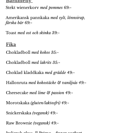
Barnmeny
Stekt wienerkorv
med pommes 69:-
Amerikansk pannkaka
med sylt, lönnsirap,
färska bär 69:-
Toast
med ost och skinka 39:-
Fika
Chokladboll
med kokos 35:-
Chokladboll
med lakrits 35:-
Choklad kladdkaka
med grädde 49:-
Hallonruta
med kokostäcke & vaniljsås 49:-
Cheesecake
med lime & passion 49:-
Morotskaka
(gluten/laktosfri) 49:-
Snickerskaka
(vegansk) 49:-
Raw Brownie
(vegansk) 49:-