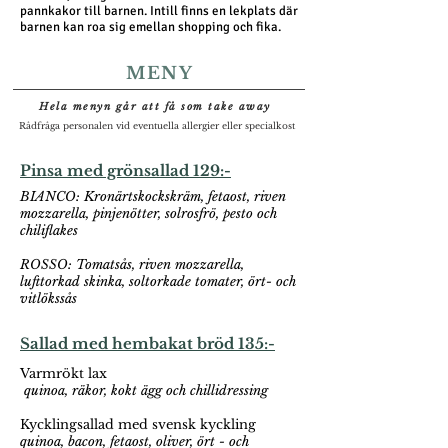
pannkakor till barnen.
Intill finns en lekplats där
barnen kan roa sig emellan shopping och fika.
MENY
Hela menyn går att få som take away
Rådfråga personalen vid eventuella allergier eller specialkost
Pinsa med grönsallad 129:-
BIANCO: Kronärtskockskräm, fetaost, riven
mozzarella, pinjenötter, solrosfrö, pesto och
chiliflakes
ROSSO: Tomatsås, riven mozzarella,
lufttorkad skinka, soltorkade tomater, ört- och
vitlökssås
Sallad med hembakat bröd 135:-
Varmrökt lax
quinoa, räkor, kokt ägg och chillidressing
Kycklingsallad med svensk kyckling
quinoa, bacon, fetaost, oliver, ört - och