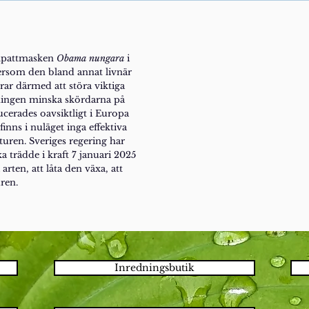
vlpattmasken
Obama nungara
i
tersom den bland annat livnär
rar därmed att störa viktiga
ningen minska skördarna på
ucerades oavsiktligt i Europa
nns i nuläget inga effektiva
naturen. Sveriges regering har
a trädde i kraft 7 januari 2025
arten, att låta den växa, att
uren.
Inredningsbutik