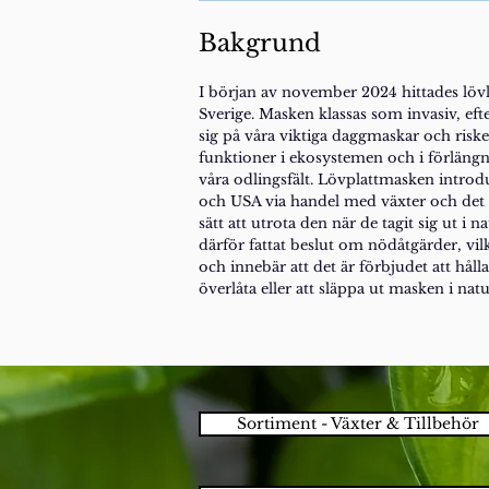
Bakgrund
I början av november 2024 hittades lö
Sverige. Masken klassas som invasiv, ef
sig på våra viktiga daggmaskar och riske
funktioner i ekosystemen och i förläng
våra odlingsfält. Lövplattmasken introd
och USA via handel med växter och det fi
sätt att utrota den när de tagit sig ut i 
därför fattat beslut om nödåtgärder, vilk
och innebär att det är förbjudet att hålla 
överlåta eller att släppa ut masken i nat
Sortiment - Växter & Tillbehör