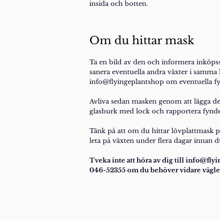
insida och botten.
Om du hittar mask
Ta en bild av den och informera inköpss
sanera eventuella andra växter i samma l
info@flyingeplantshop om eventuella fyn
Avliva sedan masken genom att lägga de
glasburk med lock och rapportera fyndet 
Tänk på att om du hittar lövplattmask p
leta på växten under flera dagar innan d
Tveka inte att höra av dig till info@flyi
046-52355 om du behöver vidare vägle