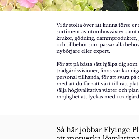
​Vi är stolta över att kunna förse e
sortiment av utomhusväxter samt et
krukor, gödning, dammprodukter, 
och tillbehör som passar alla beho
nybörjare eller expert.
​För att på bästa sätt hjälpa dig s
trädgårdsvisioner, finns vår kunnig
personal tillhanda, för att svara på 
med att du får rätt växt till rätt pla
sälja högkvalitativa växter och pla
möjlighet att lyckas med i trädgård
Så här jobbar Flyinge P
att motverka lövplattm