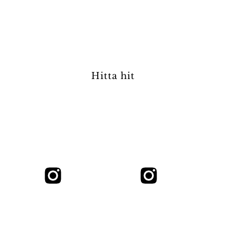
Lun
H
Hitta hit
info@flyingeplantshop.se
Följ oss gärna i sociala media för
nyheter, tips och inspiration
Flyinge
Café
Plantshop
Smedjan
Org. nr. 556403-9005