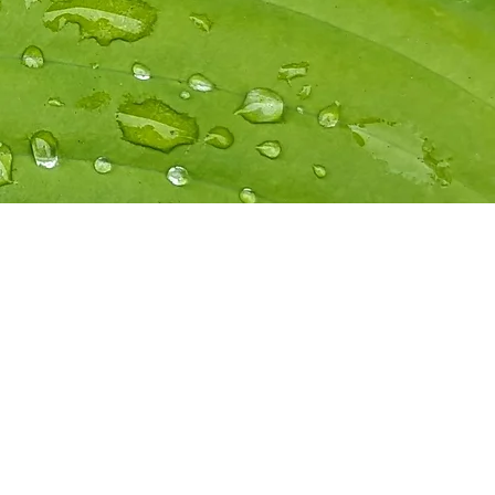
tagsförsäljning
Kontor
ardagar 7-16
unchstängt 12-13
046 - 642 10​​
Utlastning
ardagar 7-16