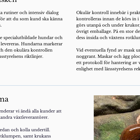
a rutiner och intensiv dialog
Okulär kontroll innebär i prakt
n för att du som kund ska känna
kontrolleras innan de körs in i 
s.
görs utanpå och under krukor, i
övrigt emballage. På en stor de
e specialutbildade hundar och
dess insida och växtens rotklu
m levereras. Hundarna markerar
ch den okulära kontrollen
Vid eventuella fynd av mask u
nsstyrelsens riktlinjer.
noggrant. Maskar och ägg plock
ett protokoll för hantering av
enlighet med länsstyrelsens 
mma
derar vi ändå alla kunder att
h andra växtleverantörer.
sedan och kolla undertill.
otklumpen, samt krukans