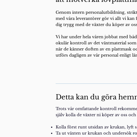
Genom intern personalutbildning, strikt
med
våra leverantörer gör vi allt vi ka
dig trygg med
de växter du köper av os
Vi har under hela våren jobbat med båd
okulär
kontroll av det växtmaterial so
när de känner
doften av en plattmask o
utförs dagligen av vår personal
enligt lä
Detta kan du göra he
Trots vår omfattande kontroll rekommen
själv kolla de växter ni köper av oss oc
Kolla först runt utsidan av krukan, lyft 
Ta ut växten ur krukan och undersök r