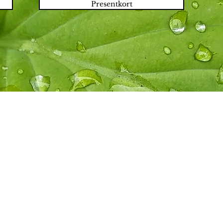
Presentkort
r
Före
Café Smedjan
Vardagar 11-16.30
6.30
V
Lördag, Söndag 11-16
L
046
-
378
00
60
6
Holmbyvägen 57
247 47 Flyinge
V