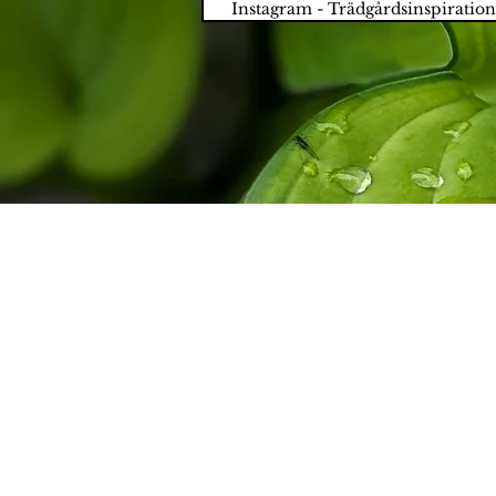
Instagram - Trädgårdsinspiration
GardenCente
Vardagar 10-19
Lördag, Söndag 10-1
046
-
523 55
Plantskolevägen 
247 47 Flyinge