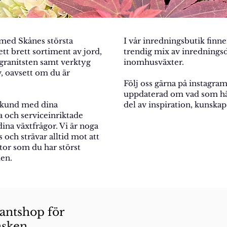
r med Skånes största
I vår inredningsbutik finn
t brett sortiment av jord,
trendig mix av inredningsd
granitsten samt verktyg
inomhusväxter.
v, oavsett om du är
Följ oss gärna på instagram 
uppdaterad om vad som hän
om kund med dina
del av inspiration, kunska
a och serviceinriktade
dina växtfrågor. Vi är noga
ts och strävar alltid mot att
ntor som du har störst
en.​
lantshop för
asken