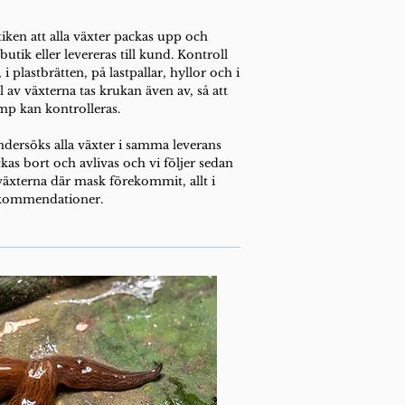
iken att alla växter packas upp och
butik eller levereras till kund. Kontroll
 plastbrätten, på lastpallar, hyllor och i
l av växterna tas krukan även av, så att
mp kan kontrolleras.
ndersöks alla växter i samma leverans
as bort och avlivas och vi följer sedan
 växterna där mask förekommit, allt i
rekommendationer.