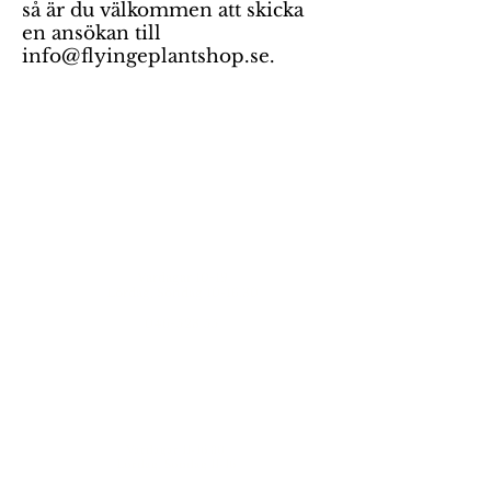
så är du välkommen att skicka
en ansökan till
info@flyingeplantshop.se
.
GardenCenter
Vardagar 10-19
Lördag, Söndag 10-16.30
046
-
523 55
Plantskolevägen 6
247 47 Flyinge
Café Smedjan
Vardagar 11-16.30
Lördag, Söndag 11-16